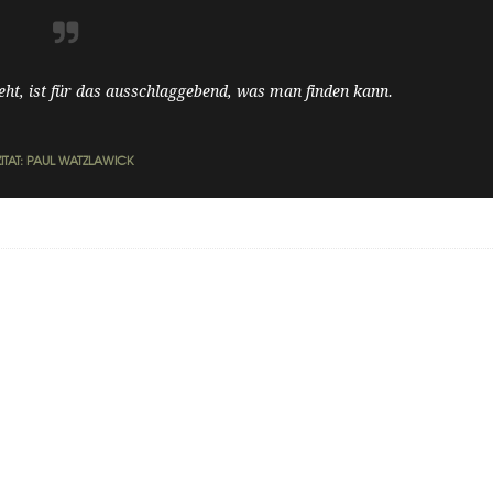
ht, ist für das ausschlaggebend, was man finden kann.
ZITAT: PAUL WATZLAWICK